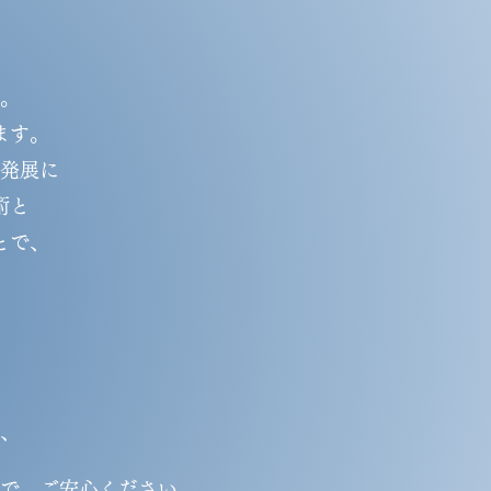
。
ます。
発展に
術と
とで、
、
、
で、ご安心ください。