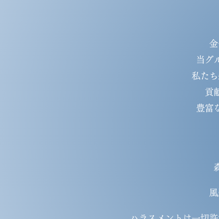
金
​当
私たち
貢
豊富
風
ハラスメントは一切許