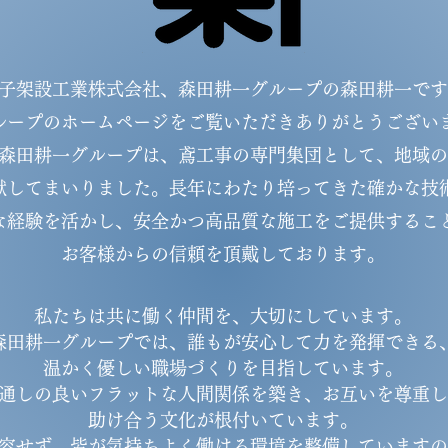
子架設工業株式会社、森田耕一グループの森田耕一です
グループのホームページをご覧いただきありがとうござい
森田耕一グループは、鳶工事の専門集団として、地域の
献してまいりました。長年にわたり培ってきた確かな技
な経験を活かし、安全かつ高品質な施工をご提供するこ
お客様からの信頼を頂戴しております。
私たちは共に働く仲間を、大切にしています。
森田耕一グループでは、誰もが安心して力を発揮できる
温かく優しい職場づくりを目指しています。
通しの良いフラットな人間関係を築き、お互いを尊重し
助け合う文化が根付いています。
容せず、皆が気持ちよく働ける環境を整備していますの