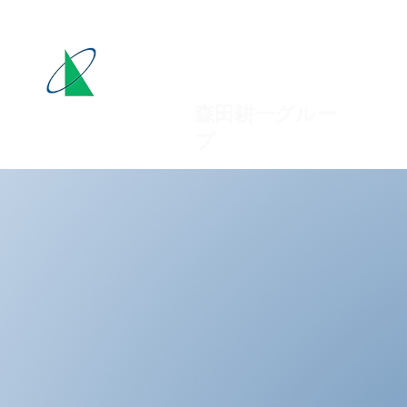
​金子架設工業株式
​森田耕一グルー
プ