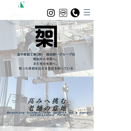
​金子架設工業株式会社
​森田耕一グループ
金子架設工業(株) 森田耕一グループは
明治から令和へ、
まだ先の未来へ、
培った技術を伝える役目を担っている
高みへ挑む
高みへ挑む
老舗の意地
老舗の意地
Reaching higher, the spirit of a long-
established firm.